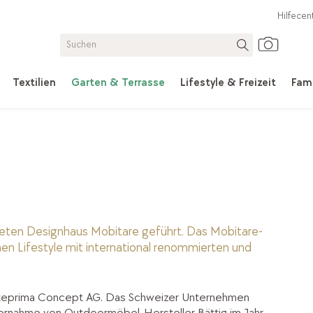
Hilfecen
Textilien
Garten & Terrasse
Lifestyle & Freizeit
Fami
eten Designhaus Mobitare geführt. Das Mobitare-
nen Lifestyle mit international renommierten und
Anteprima Concept AG. Das Schweizer Unternehmen
ernahme von Outdoormöbel-Hersteller Bättig im Jahr