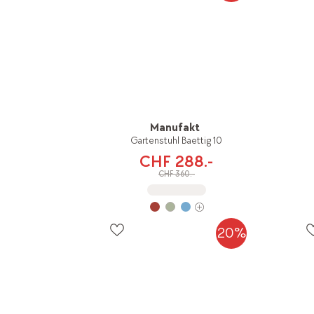
Manufakt
Gartenstuhl Baettig 10
CHF 288.-
CHF 360.-
20%