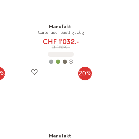
Manufakt
Gartentisch Baettig Eckig
CHF 1'032.-
CHF 1'290.-
0%
20%
Manufakt