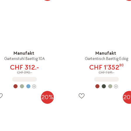
Manufakt
Manufakt
Gartenstuhl Baettig 10A
Gartentisch Baettig Eckig
80
CHF 312.-
CHF 1'352
CHF 390.-
CHF 1'691.-
20%
2