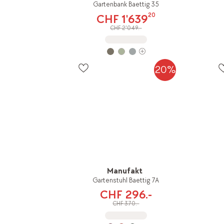
Gartenbank Baettig 35
20
CHF 1'639
CHF 2'049.-
20%
Manufakt
Gartenstuhl Baettig 7A
CHF 296.-
CHF 370.-