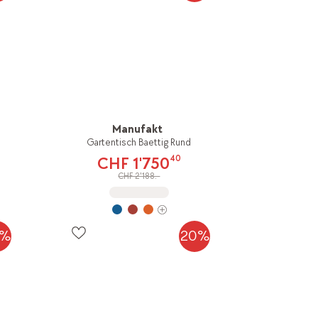
Manufakt
Gartentisch Baettig Rund
40
CHF 1'750
CHF 2'188.-
0%
20%