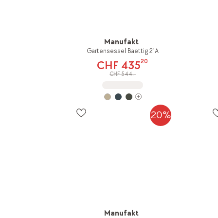
Manufakt
Gartensessel Baettig 21A
20
CHF 435
CHF 544.-
20%
Manufakt