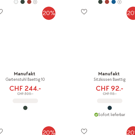
20%
2
Manufakt
Manufakt
Gartenstuhl Baettig 10
Sitzkissen Baettig
CHF 244.-
CHF 92.-
CHF 305.-
CHF 115.-
Sofort lieferbar
20%
2