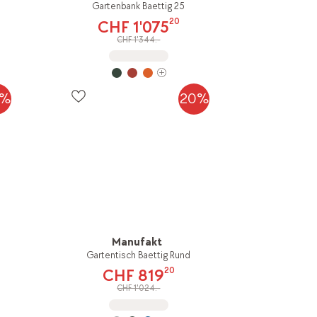
Gartenbank Baettig 25
20
CHF 1'075
CHF 1'344.-
0%
20%
Manufakt
Gartentisch Baettig Rund
20
CHF 819
CHF 1'024.-