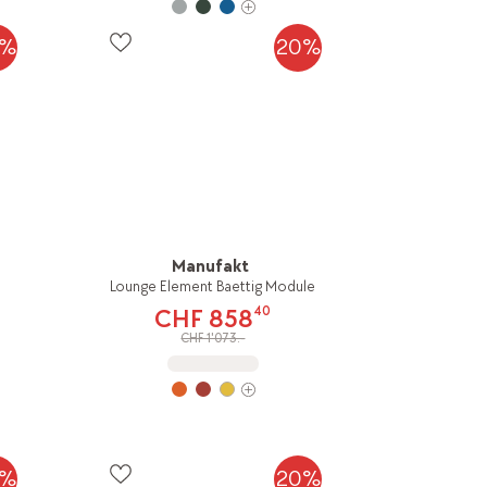
0%
20%
Manufakt
Lounge Element Baettig Module
40
CHF 858
CHF 1'073.-
0%
20%