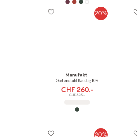
20%
Manufakt
Gartenstuhl Baettig 10A
CHF 260.-
CHF 325.-
20%