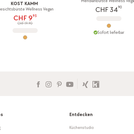
Meridianbürste Wellness Veg
KOST KAMM
90
CHF 34
esichtsbürste Wellness Vegan
95
CHF 9
CHF 19.90
Sofort lieferbar
es
Entdecken
g
Küchenstudio