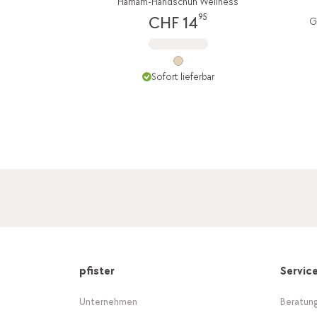
Hamam-Handschuh Wellness
95
CHF 14
G
Sofort lieferbar
pfister
Servic
Unternehmen
Beratun