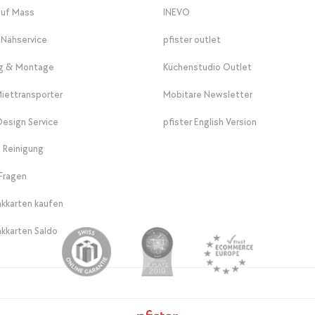
auf Mass
INEVO
-Nähservice
pfister outlet
ng & Montage
Küchenstudio Outlet
Miettransporter
Mobitare Newsletter
 Design Service
pfister English Version
 Reinigung
Fragen
kkarten kaufen
kkarten Saldo