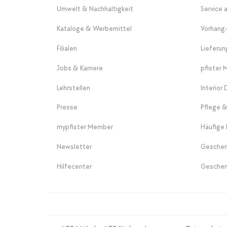
Umwelt & Nachhaltigkeit
Service 
Kataloge & Werbemittel
Vorhang
Filialen
Lieferu
Jobs & Karriere
pfister 
Lehrstellen
Interior
Presse
Pflege &
mypfister Member
Häufige 
Newsletter
Geschen
Hilfecenter
Geschen