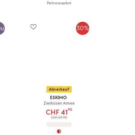
Partnerangebot
eu
30%
Abverkauf
ESKIMO
Zierkissen Armee
90
CHF 41
CHF 59.90