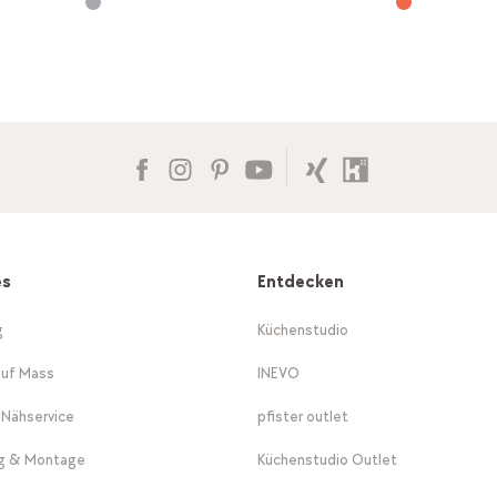
es
Entdecken
g
Küchenstudio
auf Mass
INEVO
-Nähservice
pfister outlet
ng & Montage
Küchenstudio Outlet