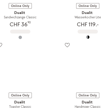
Online Only
Online Only
Dualit
Dualit
Sandwichzange Classic
Wasserkocher Lite
90
CHF 36
CHF 119.-
Online Only
Online Only
Dualit
Dualit
Toaster Classic
Handmixer Classic