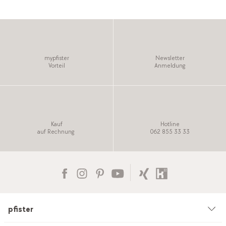
mypfister
Newsletter
Vorteil
Anmeldung
Kauf
Hotline
auf Rechnung
062 855 33 33
pfister