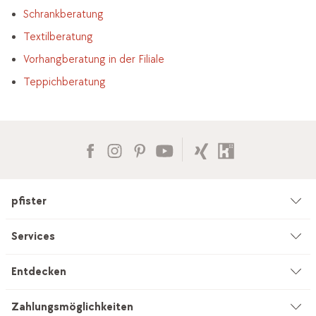
Schrankberatung
Textilberatung
Vorhangberatung in der Filiale
Teppichberatung
pfister
Unternehmen
Services
Umwelt & Nachhaltigkeit
Beratung
Entdecken
Kataloge & Werbemittel
Service auf Mass
Küchenstudio
Zahlungsmöglichkeiten
Filialen