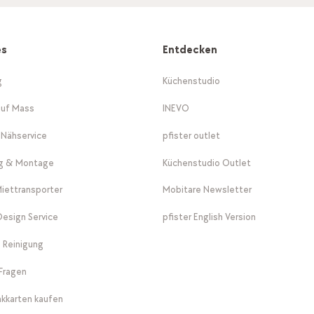
es
Entdecken
g
Küchenstudio
auf Mass
INEVO
-Nähservice
pfister outlet
ng & Montage
Küchenstudio Outlet
Miettransporter
Mobitare Newsletter
 Design Service
pfister English Version
 Reinigung
Fragen
kkarten kaufen