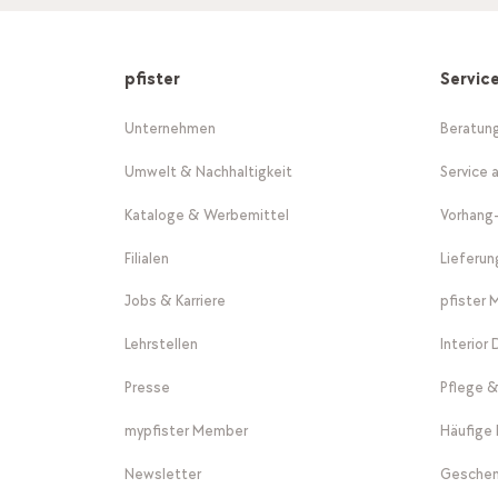
pfister
Servic
Unternehmen
Beratun
Umwelt & Nachhaltigkeit
Service 
Kataloge & Werbemittel
Vorhang
Filialen
Lieferu
Jobs & Karriere
pfister 
Lehrstellen
Interior
Presse
Pflege &
mypfister Member
Häufige 
Newsletter
Geschen