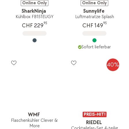
Online Only
Online Only
SharkNinja
Sunnylife
Kühlbox FB151EUGY
Luftmatratze Splash
95
95
CHF 229
CHF 149
Sofort lieferbar
40%
WMF
PREIS-HIT!
Flaschenkühler Clever &
RIEDEL
More
Cocktailglas-Set 4-teilig