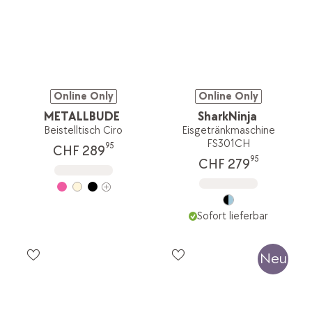
Online Only
Online Only
METALLBUDE
SharkNinja
Beistelltisch Ciro
Eisgetränkmaschine
FS301CH
95
CHF 289
95
CHF 279
Sofort lieferbar
Neu