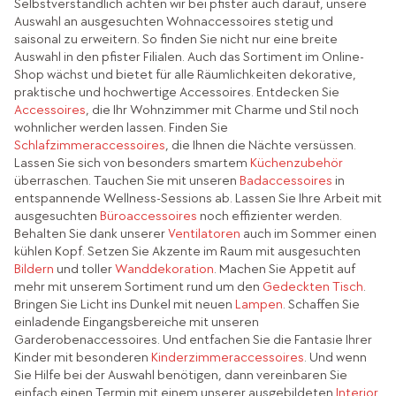
Selbstverständlich achten wir bei pfister auch darauf, unsere
Auswahl an ausgesuchten Wohnaccessoires stetig und
saisonal zu erweitern. So finden Sie nicht nur eine breite
Auswahl in den pfister Filialen. Auch das Sortiment im Online-
Shop wächst und bietet für alle Räumlichkeiten dekorative,
praktische und hochwertige Accessoires. Entdecken Sie
Accessoires
, die Ihr Wohnzimmer mit Charme und Stil noch
wohnlicher werden lassen. Finden Sie
Schlafzimmeraccessoires
, die Ihnen die Nächte versüssen.
Lassen Sie sich von besonders smartem
Küchenzubehör
überraschen. Tauchen Sie mit unseren
Badaccessoires
in
entspannende Wellness-Sessions ab. Lassen Sie Ihre Arbeit mit
ausgesuchten
Büroaccessoires
noch effizienter werden.
Behalten Sie dank unserer
Ventilatoren
auch im Sommer einen
kühlen Kopf. Setzen Sie Akzente im Raum mit ausgesuchten
Bildern
und toller
Wanddekoration
. Machen Sie Appetit auf
mehr mit unserem Sortiment rund um den
Gedeckten Tisch
.
Bringen Sie Licht ins Dunkel mit neuen
Lampen
. Schaffen Sie
einladende Eingangsbereiche mit unseren
Garderobenaccessoires. Und entfachen Sie die Fantasie Ihrer
Kinder mit besonderen
Kinderzimmeraccessoires
. Und wenn
Sie Hilfe bei der Auswahl benötigen, dann vereinbaren Sie
einfach einen Termin mit einem unserer ausgebildeten
Interior