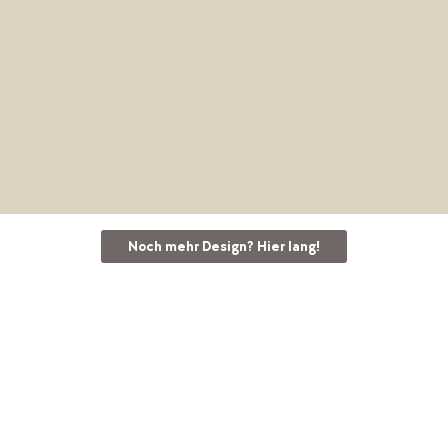
Cane-line bei Mobitare
Jetzt entdecken
Noch mehr Design? Hier lang!