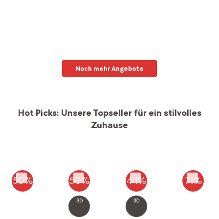
Bis 70%* auf dein neues Esszimmer
Jetzt Dining-Bereich aufmöbeln
Noch mehr Angebote
Hot Picks: Unsere Topseller für ein stilvolles
Zuhause
50%
50%
44%
71%