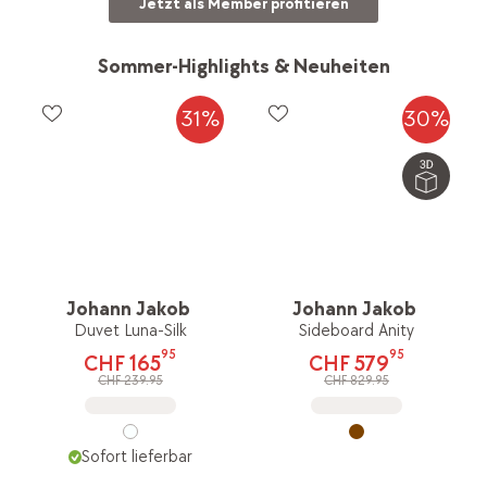
Jetzt als Member profitieren
Sommer-Highlights & Neuheiten
31%
30%
Johann Jakob
Johann Jakob
Duvet Luna-Silk
Sideboard Anity
95
95
CHF 165
CHF 579
CHF 239.95
CHF 829.95
Sofort lieferbar