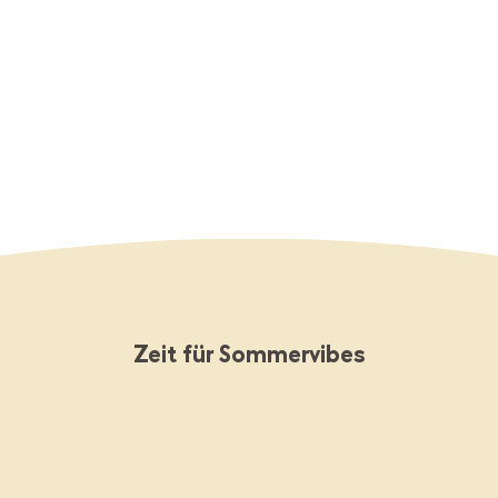
Lagerverkauf: Schnell sein lohnt sich!
Jetzt Schnäppchen sichern
Zeit für Sommervibes