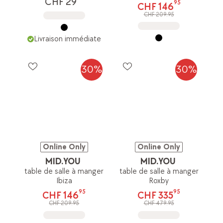
CHF 29
95
CHF 146
CHF 209.95
Livraison immédiate
30%
30%
Online Only
Online Only
MID.YOU
MID.YOU
table de salle à manger
table de salle à manger
Ibiza
Roxby
95
95
CHF 146
CHF 335
CHF 209.95
CHF 479.95