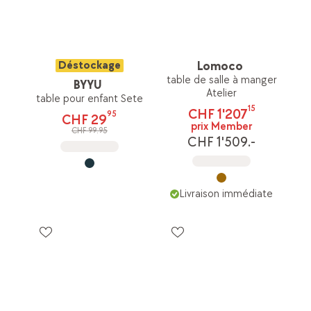
Déstockage
Lomoco
table de salle à manger
BYYU
Atelier
table pour enfant Sete
15
CHF 1'207
95
CHF 29
prix Member
CHF 99.95
CHF 1'509.-
Livraison immédiate