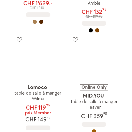
CHF 1'629.-
Amble
CHF 1'810.-
95
CHF 132
CHF 189.95
Lomoco
Online Only
table de salle à manger
MID.YOU
Wilma
table de salle à manger
95
CHF 119
Heaven
prix Member
95
CHF 359
95
CHF 149