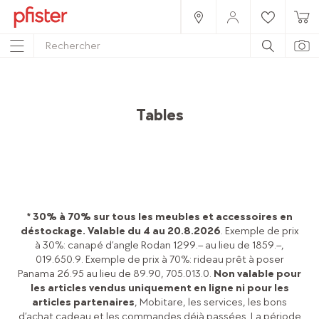
Home
Produits
Meubles
Salle à manger
Tables à manger
Tables
* 30% à 70% sur tous les meubles et accessoires en
déstockage. Valable du 4 au 20.8.2026
. Exemple de prix
à 30%: canapé d’angle Rodan 1299.– au lieu de 1859.–,
019.650.9. Exemple de prix à 70%: rideau prêt à poser
Panama 26.95 au lieu de 89.90, 705.013.0.
Non valable pour
les articles vendus uniquement en ligne ni pour les
articles partenaires
, Mobitare, les services, les bons
d’achat cadeau et les commandes déjà passées. La période