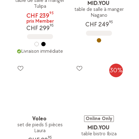
table de salle à manger
MID.YOU
Tulipa
table de salle à manger
95
CHF 239
Nagano
prix Member
95
CHF 249
95
CHF 299
Livraison immédiate
30%
Voleo
Online Only
set de pieds 5 pièces
MID.YOU
Laura
table bistro Ibiza
95