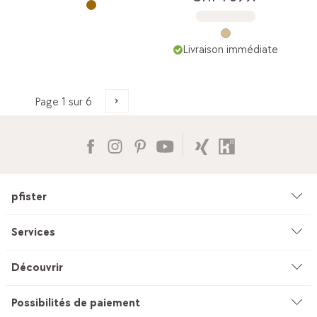
Livraison immédiate
pfister
Entreprise
Services
Environnement & durabilité
Conseil
Découvrir
Catalogues & moyens publicitaires
Service sur mesure
Studio de cuisines
Possibilités de paiement
Succursales