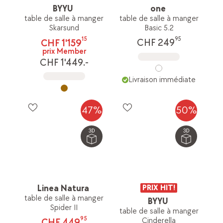
BYYU
one
table de salle à manger
table de salle à manger
Skarsund
Basic 5.2
15
95
CHF 1'159
CHF 249
prix Member
CHF 1'449.-
Livraison immédiate
47%
50%
Linea Natura
PRIX HIT!
table de salle à manger
BYYU
Spider II
table de salle à manger
95
Cinderella
CHF 449