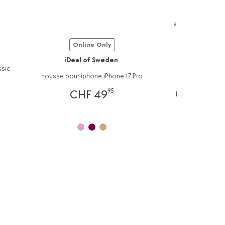
Fujifilm
appareil photo In
9
CHF 89
Online Only
iDeal of Sweden
ssic
housse pour iphone iPhone 17 Pro
95
CHF 49
Livraison imméd