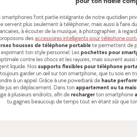
pour ton fidèle co
 smartphones font partie intégrante de notre quotidien priv
e servent plus seulement à téléphoner, mais aussi à faire du
ancaires, à écouter de la musique, à photographier, à regarde
proposons des
accessoires intelligents pour téléphone port
erses housses de téléphone portable
te permettent de 
 exprimant ton style personnel. Les
pochettes pour smar
optimale contre les chocs et les rayures, mais souvent auss
rgent liquide. Nos
supports flexibles pour téléphone portab
toujours garder un œil sur ton smartphone, que tu sois en tr
ondre à un appel. Grâce à une powerbank de
haute perfor
de jus en déplacement. Dans ton
appartement ou ta mai
ge à plusieurs endroits, afin de
recharger
ton smartphone
a
tu gagnes beaucoup de temps tout en étant sûr que ton 