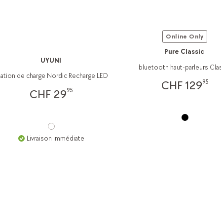
Online Only
Pure Classic
UYUNI
bluetooth haut-parleurs Cla
tation de charge Nordic Recharge LED
95
CHF 129
95
CHF 29
Livraison immédiate