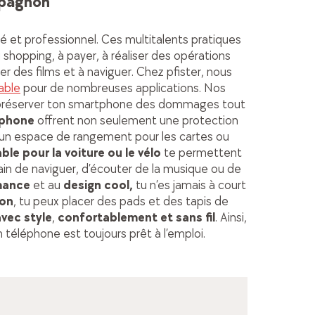
mpagnon
é et professionnel. Ces multitalents pratiques
 shopping, à payer, à réaliser des opérations
r des films et à naviguer. Chez pfister, nous
able
pour de nombreuses applications. Nos
préserver ton smartphone des dommages tout
tphone
offrent non seulement une protection
i un espace de rangement pour les cartes ou
le pour la voiture ou le vélo
te permettent
ain de naviguer, d’écouter de la musique ou de
mance
et au
design cool,
tu n’es jamais à court
son
, tu peux placer des pads et des tapis de
vec style
,
confortablement et sans fil
. Ainsi,
téléphone est toujours prêt à l’emploi.