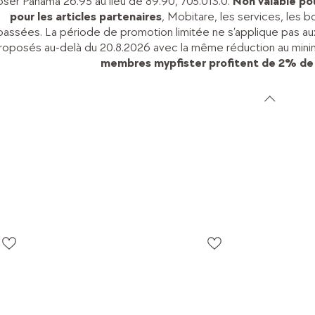
ser Panama 26.95 au lieu de 89.90, 705.013.0.
Non valable pou
pour les articles partenaires
, Mobitare, les services, les
passées. La période de promotion limitée ne s’applique pas aux a
roposés au-delà du 20.8.2026 avec la même réduction au minim
membres mypfister profitent de 2% de