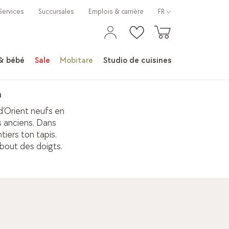
Services
Succursales
Emplois & carrière
FR
 & bébé
Sale
Mobitare
Studio de cuisines
n
 d’Orient neufs en
 anciens. Dans
tiers ton tapis.
 bout des doigts.
 nouvel éclat aux tapis
anciens