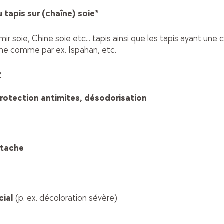
 tapis sur (chaîne) soie*
r soie, Chine soie etc... tapis ainsi que les tapis ayant une 
 laine comme par ex. Ispahan, etc.
2
rotection antimites, désodorisation
itache
cial
(p. ex. décoloration sévère)