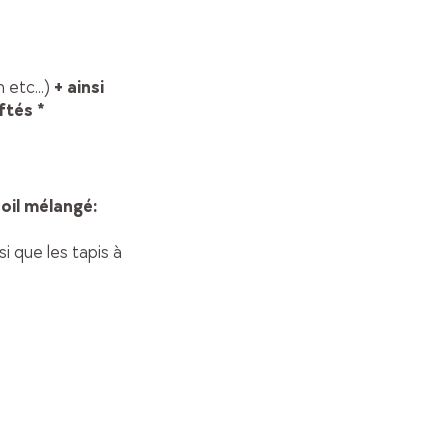
etc...)
+ ainsi
uftés *
oil mélangé:
i que les tapis à