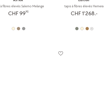
ASTRA
Edition
 à fibres élevés Salerno Melange
tapis à fibres élevés Hemera
95
CHF 99
CHF 1'268.-