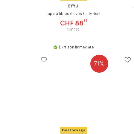
BYYU
tapis à fibres élevés Fluffy Bunt
95
CHF 88
CHF 299.-
Livraison immédiate
71%
Déstockage