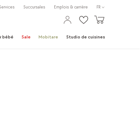
Services
Succursales
Emplois & carrière
FR
 & bébé
Sale
Mobitare
Studio de cuisines