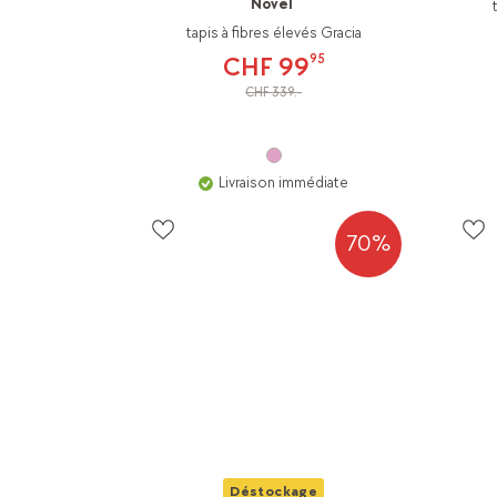
Novel
tapis à fibres élevés Gracia
95
CHF 99
CHF 339.-
Livraison immédiate
70%
Déstockage