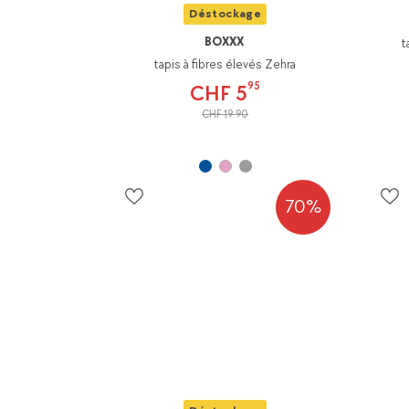
Déstockage
BOXXX
t
tapis à fibres élevés Zehra
95
CHF 5
CHF 19.90
70%