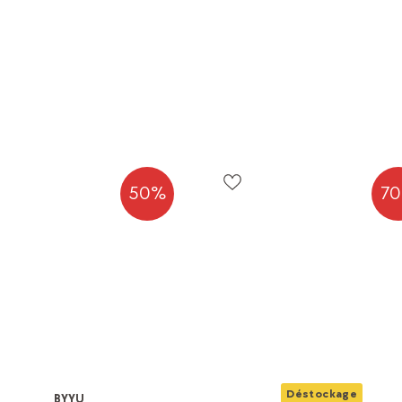
50%
7
Déstockage
BYYU