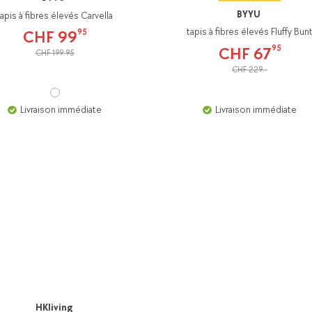
BYYU
tapis à fibres élevés Carvella
tapis à fibres élevés Fluffy Bun
95
CHF 99
95
CHF 67
CHF 199.95
CHF 229.-
Livraison immédiate
Livraison immédiate
HKliving