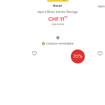
Novel
tapis
tapis à fibres élevés Flamingo
95
CHF 11
CHF 39.90
Livraison immédiate
70%