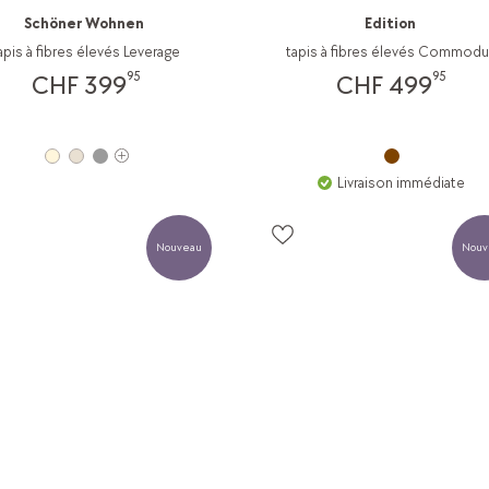
Schöner Wohnen
Edition
apis à fibres élevés Leverage
tapis à fibres élevés Commod
95
95
CHF 399
CHF 499
Livraison immédiate
Nouveau
Nouv