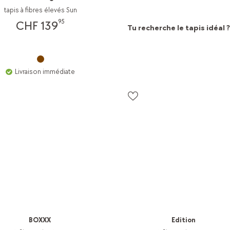
tapis à fibres élevés Sun
95
CHF 139
Tu recherche le tapis idéal ?
Cliquez ici pour accéder à notre g
Livraison immédiate
BOXXX
Edition