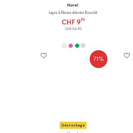
Novel
tapis à fibres élevés Bouclé
95
CHF 9
CHF 34.90
71%
Déstockage