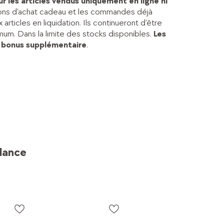
r les articles vendus uniquement en ligne ni
 bons d’achat cadeau et les commandes déjà
rticles en liquidation. Ils continueront d’être
um. Dans la limite des stocks disponibles.
Les
 bonus supplémentaire
.
dance