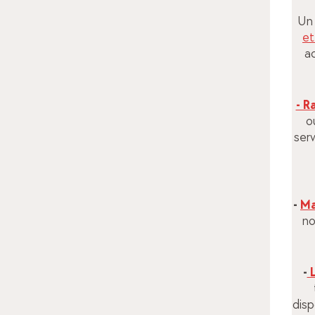
Un 
et
ac
- R
o
serv
-
Ma
no
-
L
disp