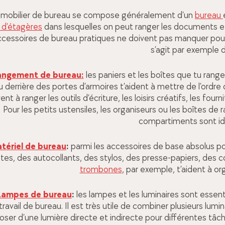
mobilier de bureau se compose généralement d’un
bureau
 d’étagères
dans lesquelles on peut ranger les documents et 
cessoires de bureau pratiques ne doivent pas manquer pour re
s’agit par exemple 
angement de bureau:
les paniers et les boîtes que tu ran
u derrière des portes d’armoires t’aident à mettre de l’ordre 
ent à ranger les outils d’écriture, les loisirs créatifs, les fou
Pour les petits ustensiles, les organiseurs ou les boîtes d
compartiments sont i
tériel de bureau
:
parmi les accessoires de base absolus pou
tes, des autocollants, des stylos, des presse-papiers, des 
trombones
, par exemple, t’aident à o
ampes de bureau
:
les lampes et les luminaires sont essent
travail de bureau. Il est très utile de combiner plusieurs lumi
oser d’une lumière directe et indirecte pour différentes tâches