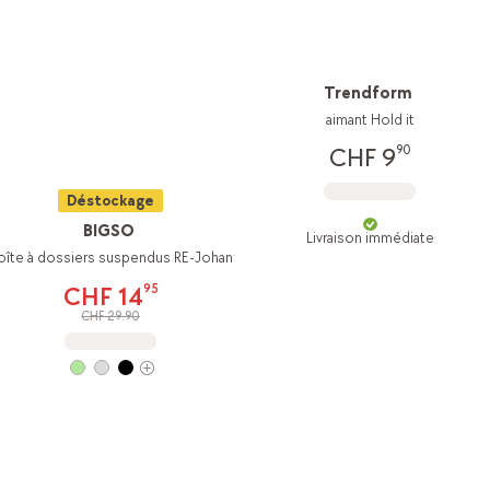
Trendform
aimant Hold it
90
CHF 9
Déstockage
BIGSO
Livraison immédiate
oîte à dossiers suspendus RE-Johan
95
CHF 14
CHF 29.90