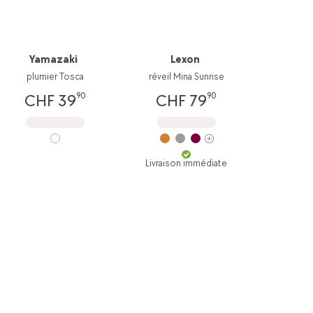
Yamazaki
Lexon
plumier Tosca
réveil Mina Sunrise
90
90
CHF 39
CHF 79
Livraison immédiate