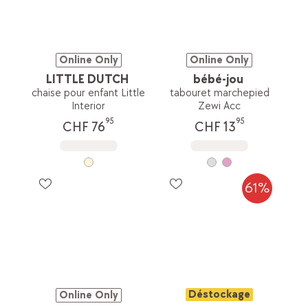
Online Only
Online Only
LITTLE DUTCH
bébé-jou
chaise pour enfant Little
tabouret marchepied
Interior
Zewi Acc
95
95
CHF 76
CHF 13
61%
Déstockage
Online Only