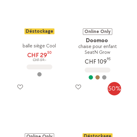
Déstockage
Online Only
Doomoo
balle siège Cool
chaise pour enfant
SeatN Grow
50
CHF 29
95
CHF 59.-
CHF 109
50%
Déstockage
Online Only