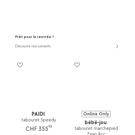
Prêt pour la rentrée ?
Découvre nos conseils
PAIDI
Online Only
tabouret Speedy
bébé-jou
95
CHF 355
tabouret marchepied
Zewi Acc