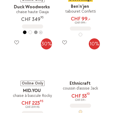
Ben'n'jen
Duck Woodworks
tabouret Confetti
chaise haute Gauja
95
CHF 99.-
CHF 349
CHF 199.-
30%
10%
Ethnicraft
Online Only
coussin d’assise Jack
MID.YOU
10
CHF 53
chaise à bascule Rocky
CHF 59.-
95
CHF 223
CHF 319.95