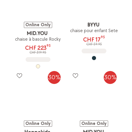
BYYU
Online Only
chaise pour enfant Sete
MID.YOU
95
CHF 17
chaise à bascule Rocky
CHF 59.95
95
CHF 223
CHF 319.95
30%
30%
Online Only
Online Only