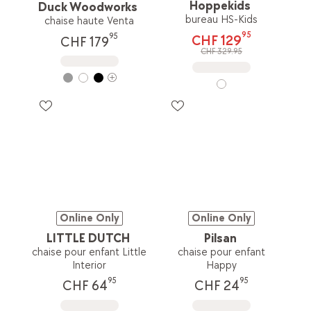
Hoppekids
Duck Woodworks
bureau HS-Kids
chaise haute Venta
95
95
CHF 129
CHF 179
CHF 329.95
Online Only
Online Only
LITTLE DUTCH
Pilsan
chaise pour enfant Little
chaise pour enfant
Interior
Happy
95
95
CHF 64
CHF 24