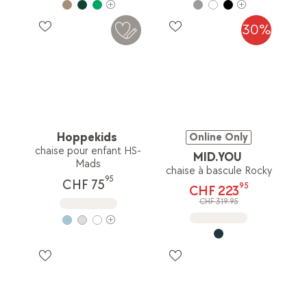
30%
Hoppekids
Online Only
chaise pour enfant HS-
MID.YOU
Mads
chaise à bascule Rocky
95
CHF 75
95
CHF 223
CHF 319.95