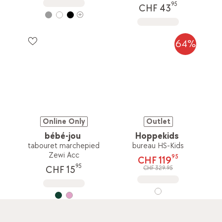
95
CHF 43
64%
Online Only
Outlet
bébé-jou
Hoppekids
tabouret marchepied
bureau HS-Kids
Zewi Acc
95
CHF 119
95
CHF 15
CHF 329.95