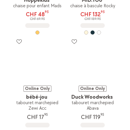
Hoppekids
MID.YOU
chaise pour enfant Mads
chaise à bascule Rocky
95
95
CHF 48
CHF 132
CHF 69.95
CHF 189.95
Online Only
Online Only
bébé-jou
Duck Woodworks
tabouret marchepied
tabouret marchepied
Zewi Acc
Abava
95
95
CHF 17
CHF 119