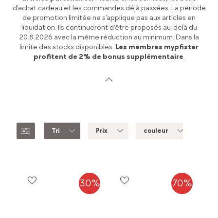
d’achat cadeau et les commandes déjà passées. La période
de promotion limitée ne s’applique pas aux articles en
liquidation. Ils continueront d’être proposés au-delà du
20.8.2026 avec la même réduction au minimum. Dans la
limite des stocks disponibles.
Les membres mypfister
profitent de 2% de bonus supplémentaire
.
Tri
Prix
couleur
mar
30%
70%