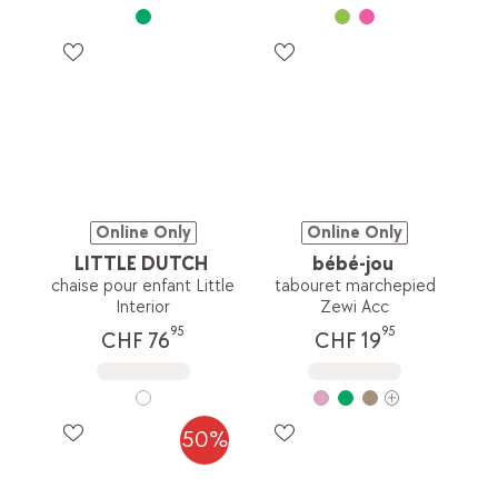
Online Only
Online Only
LITTLE DUTCH
bébé-jou
chaise pour enfant Little
tabouret marchepied
Interior
Zewi Acc
95
95
CHF 76
CHF 19
50%