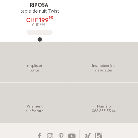
RIPOSA
table de nuit Twist
95
CHF 199
CHF 669.-
mypfister
Inscription à la
bonus
newsletter
Paiement
Numéro
sur facture
062 855 33 44