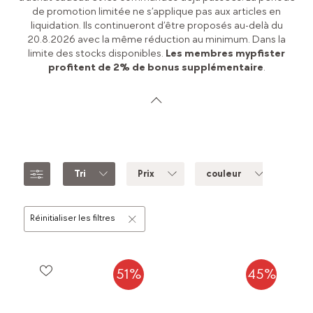
de promotion limitée ne s’applique pas aux articles en
liquidation. Ils continueront d’être proposés au-delà du
20.8.2026 avec la même réduction au minimum. Dans la
limite des stocks disponibles.
Les membres mypfister
profitent de 2% de bonus supplémentaire
.
Tri
Prix
couleur
mar
Réinitialiser les filtres
51%
45%