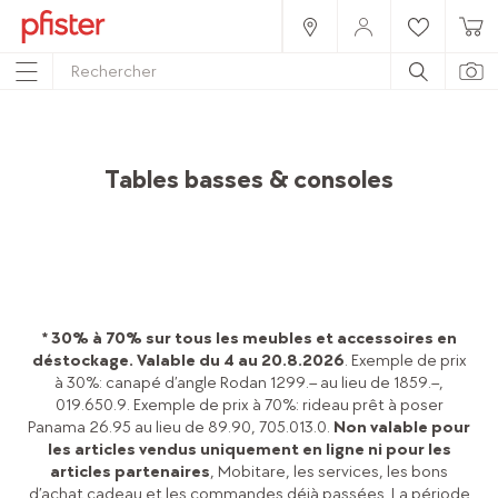
Home
Produits
Meubles
Chambre à coucher
Tables basses & consoles
* 30% à 70% sur tous les meubles et accessoires en
déstockage. Valable du 4 au 20.8.2026
. Exemple de prix
à 30%: canapé d’angle Rodan 1299.– au lieu de 1859.–,
019.650.9. Exemple de prix à 70%: rideau prêt à poser
Panama 26.95 au lieu de 89.90, 705.013.0.
Non valable pour
les articles vendus uniquement en ligne ni pour les
articles partenaires
, Mobitare, les services, les bons
d’achat cadeau et les commandes déjà passées. La période