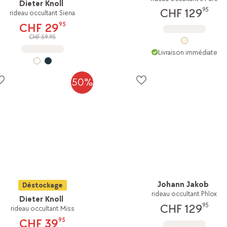
Dieter Knoll
95
CHF 129
rideau occultant Siena
95
CHF 29
CHF 59.95
Livraison immédiate
50%
Johann Jakob
Déstockage
rideau occultant Phlox
Dieter Knoll
95
CHF 129
rideau occultant Miss
95
CHF 39