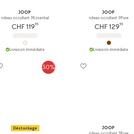
JOOP
JOOP
rideau occultant J!Essential
rideau occultant J!Pure
95
95
CHF 119
CHF 129
Livraison immédiate
Livraison immédiate
50%
JOOP
Déstockage
rideau occultant J!Pure