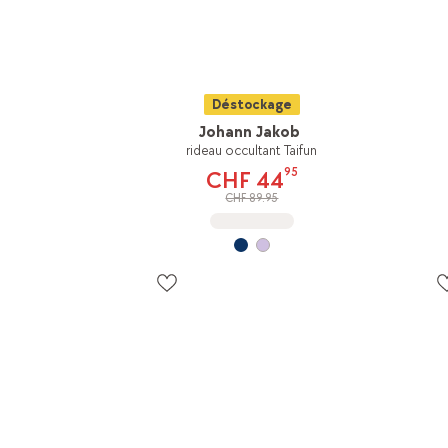
Déstockage
Johann Jakob
rideau occultant Taifun
95
CHF 44
CHF 89.95