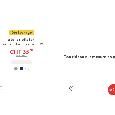
Déstockage
atelier pfister
rideau occultant Seebach C2C
70
CHF 35
Ton rideau sur mesure en q
CHF 119.-
Composer maintenant & livré en 
5