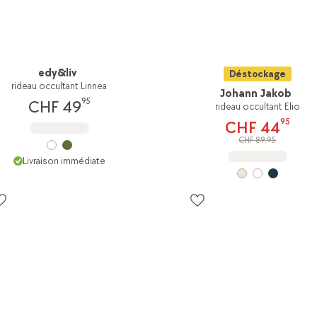
edy&liv
Déstockage
rideau occultant Linnea
Johann Jakob
95
CHF 49
rideau occultant Elio
95
CHF 44
CHF 89.95
Livraison immédiate