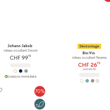
Johann Jakob
Déstockage
rideau occultant Desire
Bio:Vio
95
CHF 99
rideau occultant Panama
95
CHF 26
CHF 89.90
Livraison immédiate
70%