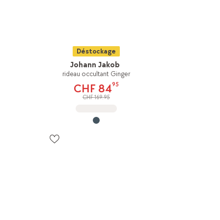
Déstockage
Johann Jakob
rideau occultant Ginger
95
CHF 84
CHF 169.95