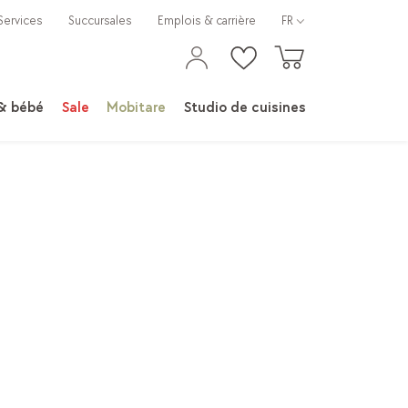
Services
Succursales
Emplois & carrière
FR
 & bébé
Sale
Mobitare
Studio de cuisines