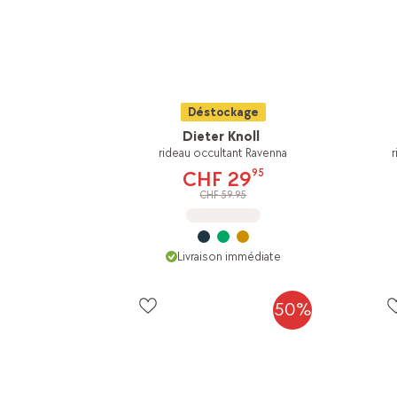
Déstockage
Dieter Knoll
rideau occultant Ravenna
95
CHF 29
CHF 59.95
Livraison immédiate
50%