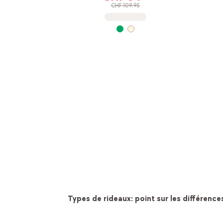
CHF 109.95
Types de rideaux: point sur les différence
En savoir plus