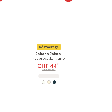
Déstockage
Johann Jakob
rideau occultant Enno
95
CHF 44
CHF 89.95