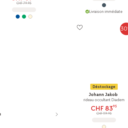
CHF 79.95
Livraison immédiate
3
Déstockage
Johann Jakob
rideau occultant Diadem
95
CHF 83
s
CHF 119.95