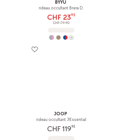
BYYU
rideau occultant Brera D.
95
CHF 23
CHF 79.90
JOOP
rideau occultant J!Essential
95
CHF 119