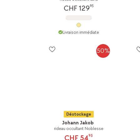
95
CHF 129
Livraison immédiate
50%
Déstockage
Johann Jakob
rideau occultant Noblesse
95
CHF 54