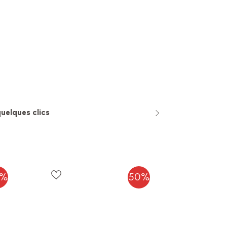
uelques clics
quatre semaines
0%
50%