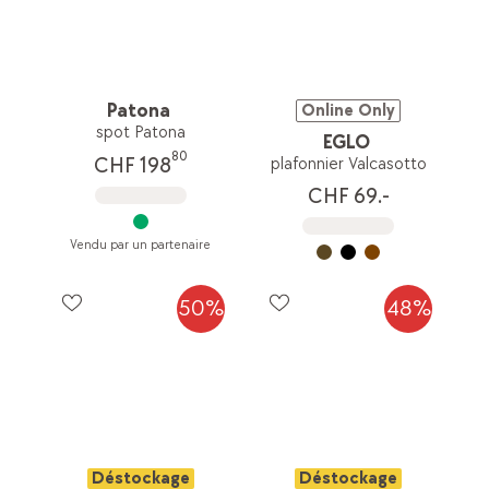
Patona
Online Only
spot Patona
EGLO
80
CHF 198
plafonnier Valcasotto
CHF 69.-
Vendu par un partenaire
50%
48%
Déstockage
Déstockage