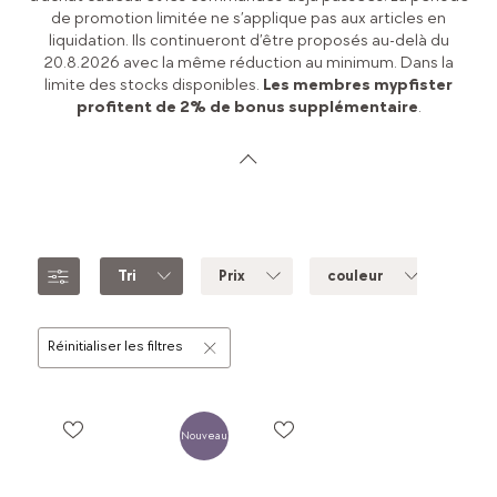
de promotion limitée ne s’applique pas aux articles en
liquidation. Ils continueront d’être proposés au-delà du
20.8.2026 avec la même réduction au minimum. Dans la
limite des stocks disponibles.
Les membres mypfister
profitent de 2% de bonus supplémentaire
.
Tri
Prix
couleur
mar
Réinitialiser les filtres
Nouveau