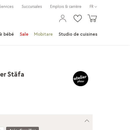
Services
Succursales
Emplois & carrière
FR
 & bébé
Sale
Mobitare
Studio de cuisines
ler Stäfa