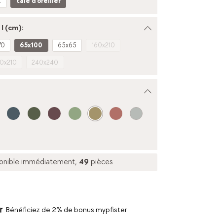
t
taie d’oreiller
l (cm):
70
65x100
65x65
160x210
0x210
240x240
onible immédiatement,
49
pièces
Bénéficiez de 2% de bonus mypfister