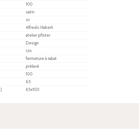
100
satin
or
Alfredo Häberli
atelier pfister
Design
Uni
fermeture à rabat
prélavé
100
65
m)
65x100