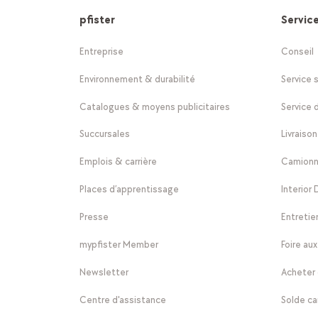
pfister
Servic
Entreprise
Conseil
Environnement & durabilité
Service 
Catalogues & moyens publicitaires
Service 
Succursales
Livraiso
Emplois & carrière
Camionne
Places d’apprentissage
Interior
Presse
Entreti
mypfister Member
Foire au
Newsletter
Acheter
Centre d'assistance
Solde c