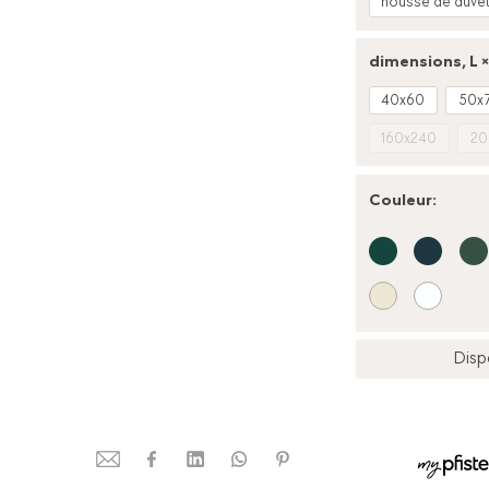
housse de duve
dimensions, L × 
40x60
50x
160x240
20
Couleur
:
Disp