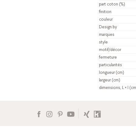
part coton (%)
finition
couleur
Design by
marques
style
motif/décor
fermeture
particularités
longueur (cm)
largeur (cm)
dimensions, L × l (c