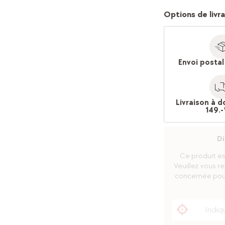
Options de livr
Envoi postal
Livraison à 
149.-
Di
Ce produit es
Veuillez vous r
concernée pour 