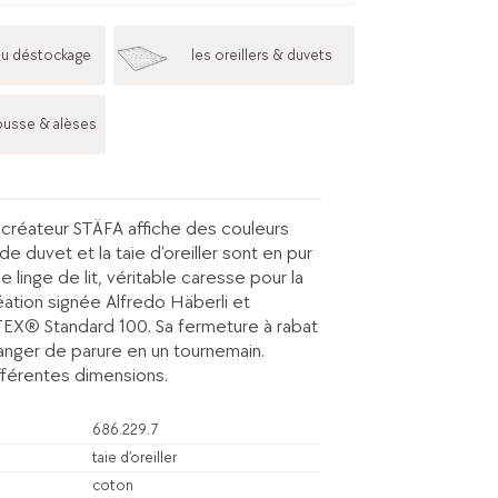
au déstockage
les oreillers & duvets
ousse & alèses
e créateur STÄFA affiche des couleurs
de duvet et la taie d’oreiller sont en pur
e linge de lit, véritable caresse pour la
éation signée Alfredo Häberli et
EX® Standard 100. Sa fermeture à rabat
nger de parure en un tournemain.
fférentes dimensions.
686.229.7
taie d’oreiller
coton