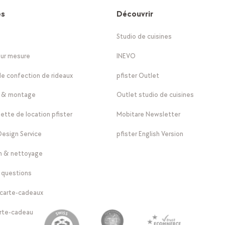
es
Découvrir
Studio de cuisines
sur mesure
INEVO
de confection de rideaux
pfister Outlet
n & montage
Outlet studio de cuisines
tte de location pfister
Mobitare Newsletter
 Design Service
pfister English Version
en & nettoyage
x questions
 carte-cadeaux
arte-cadeau