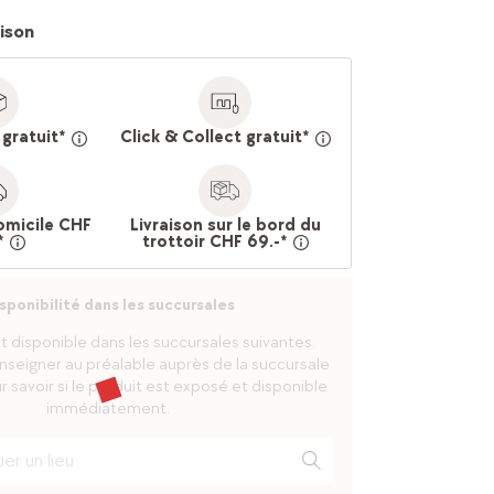
aison
 gratuit*
Click & Collect gratuit*
domicile CHF
Livraison sur le bord du
*
trottoir CHF 69.-*
sponibilité dans les succursales
t disponible dans les succursales suivantes.
enseigner au préalable auprès de la succursale
savoir si le produit est exposé et disponible
immédiatement.