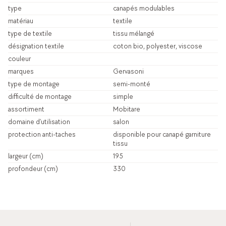
type
canapés modulables
matériau
textile
type de textile
tissu mélangé
désignation textile
coton bio, polyester, viscose
couleur
marques
Gervasoni
type de montage
semi-monté
difficulté de montage
simple
assortiment
Mobitare
domaine d’utilisation
salon
protection anti-taches
disponible pour canapé garniture
tissu
largeur (cm)
195
profondeur (cm)
330