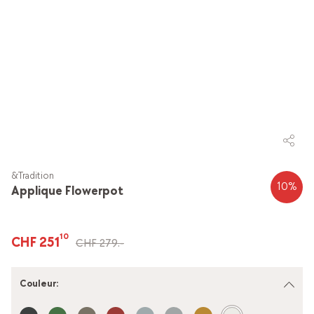
&Tradition
10
%
Applique Flowerpot
10
CHF 251
CHF 279.-
Couleur
: