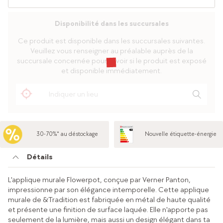
Disponibilité dans les succursales
Ce produit est disponible dans les succursales suivantes.
Veuillez vous renseigner au préalable auprès de la
succursale concernée pour savoir si le produit est exposé
et disponible immédiatement.
30-70%* au déstockage
Nouvelle étiquette-énergie
Détails
L'applique murale Flowerpot, conçue par Verner Panton,
impressionne par son élégance intemporelle. Cette applique
murale de &Tradition est fabriquée en métal de haute qualité
et présente une finition de surface laquée. Elle n'apporte pas
seulement de la lumière, mais aussi un design élégant dans ta