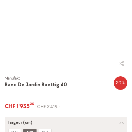
Manufakt
20
%
Banc De Jardin Baettig 40
20
CHF 1'935
CHF 2'419.-
largeur (cm):