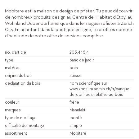
Mobitare est la maison de design de pfister. Tu peux découvrir
de nombreux produits design au Centre de l’Habitat d’Étoy, au
Wohnland Dübendorf ainsi que dans le magasin pfister à Zurich
City. En achetant dans la boutique en ligne, tu profites comme
d’habitude de notre offre de services complète.
no. d'article
203.445.4
type
banc de jardin
matériau
bois
origine du bois
suisse
déclaration du bois
nom scientifique sur
www.konsum.admin.ch/fr/banque-
de-donnees-relative-au-bois
couleur
frêne
marques
Manufakt
type de montage
monté
difficulté de montage
simple
assortiment
Mobitare