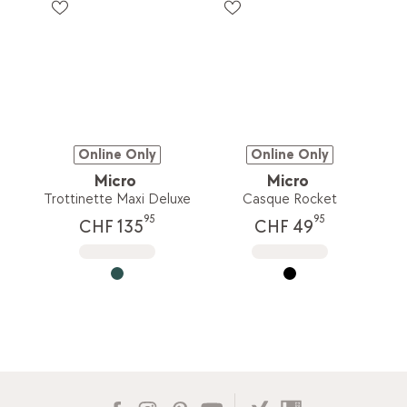
Online Only
Online Only
Micro
Micro
Trottinette Maxi Deluxe
Casque Rocket
95
95
CHF 135
CHF 49