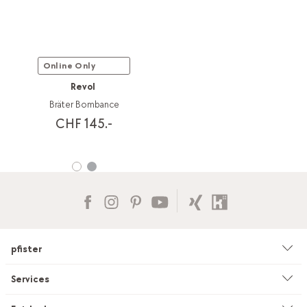
Online Only
Revol
Bräter Bombance
CHF 145.-
pfister
Unternehmen
Services
Umwelt & Nachhaltigkeit