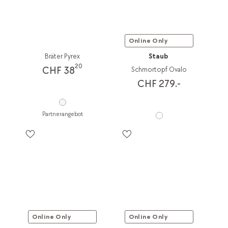
Online Only
Bräter Pyrex
Staub
20
CHF 38
Schmortopf Ovalo
CHF 279.-
Partnerangebot
Online Only
Online Only