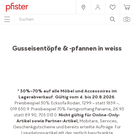
Home
Produkte
Accessoires
Küche
Töpfe & Pfannen
Gusseisentöpfe & -pfannen in weiss
* 30%–70% auf alle Möbel und Accessoires im
Lagerabverkauf.
Gültig vom 4. bis 20.8.2026
.
Preisbeispiel 30%: Ecksofa Rodan, 1299.– statt 1859.–,
019.650.9. Preisbeispiel 70%: Fertigvorhang Panama, 26.95
statt 89.90, 705.013.0.
Nicht gültig für Online-Only-
Artikel sowie Partner-Artikel,
Mobitare, Services,
Geschenkgutscheine und bereits erteilte Aufträge. Für
Liquidationsartikel gilt der zeitlich beschränkte