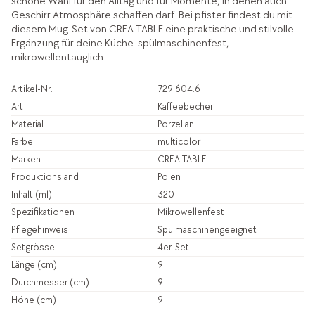
schöne Wahl für den Alltag und für Momente, in denen auch
Geschirr Atmosphäre schaffen darf. Bei pfister findest du mit
diesem Mug-Set von CREA TABLE eine praktische und stilvolle
Ergänzung für deine Küche. spülmaschinenfest,
mikrowellentauglich
Artikel-Nr.
729.604.6
Art
Kaffeebecher
Material
Porzellan
Farbe
multicolor
Marken
CREA TABLE
Produktionsland
Polen
Inhalt (ml)
320
Spezifikationen
Mikrowellenfest
Pflegehinweis
Spülmaschinengeeignet
Setgrösse
4er-Set
Länge (cm)
9
Durchmesser (cm)
9
Höhe (cm)
9